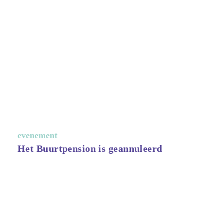
Lees meer >
evenement
Het Buurtpension is geannuleerd
Lees meer >