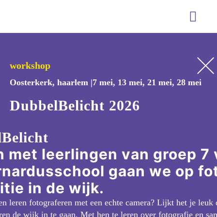
In de pers
workshop
Oosterkerk, haarlem |
7 mei, 13 mei, 21 mei, 28 mei
DubbelBelicht 2026
Belicht
 met leerlingen van groep 7 
rnardusschool gaan we op fo
tie in de wijk.
len leren fotograferen met een echte camera? Lijkt het je leu
en de wijk in te gaan. Met hen te leren over fotografie en s