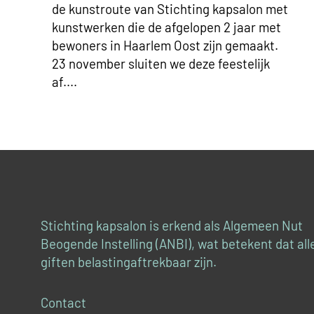
de kunstroute van Stichting kapsalon met
kunstwerken die de afgelopen 2 jaar met
bewoners in Haarlem Oost zijn gemaakt.
23 november sluiten we deze feestelijk
af.
Stichting kapsalon is erkend als Algemeen Nut
Beogende Instelling (ANBI), wat betekent dat all
giften belastingaftrekbaar zijn.
Contact