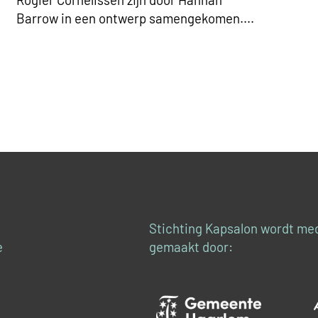
Barrow in een ontwerp samengekomen.
Stichting Kapsalon wordt me
e
gemaakt door: