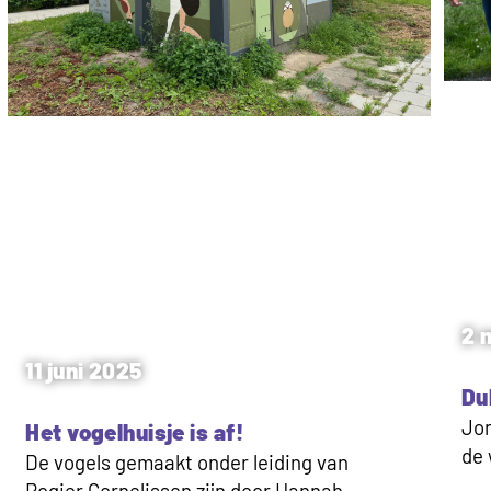
2 
11 juni 2025
Du
Jon
Het vogelhuisje is af!
de 
De vogels gemaakt onder leiding van
Rogier Cornelissen zijn door Hannah